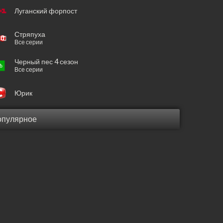
Луганский форпост
Стряпуха
Все серии
Черный пес 4 сезон
Все серии
Юрик
опулярное