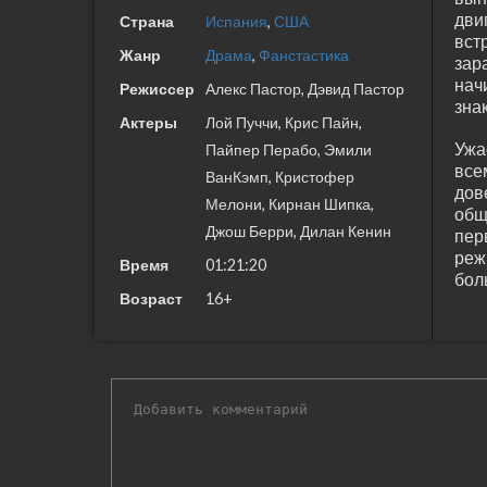
дви
Страна
Испания
,
США
вст
Жанр
Драма
,
Фанстастика
зар
нач
Режиссер
Алекс Пастор, Дэвид Пастор
зна
Актеры
Лой Пуччи, Крис Пайн,
Ужа
Пайпер Перабо, Эмили
все
ВанКэмп, Кристофер
дов
Мелони, Кирнан Шипка,
общ
Джош Берри, Дилан Кенин
пер
реж
Время
01:21:20
бол
Возраст
16+