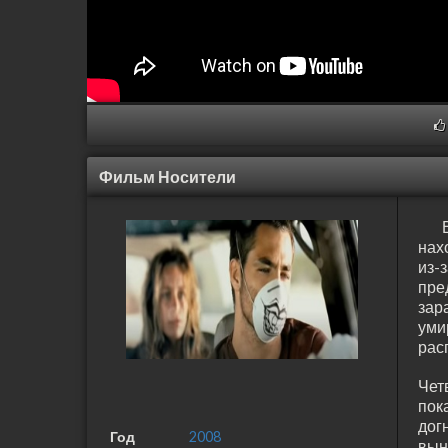
Фильм Носители
нах
из-
пр
зар
уми
рас
Чет
пок
дог
Год
2008
вын