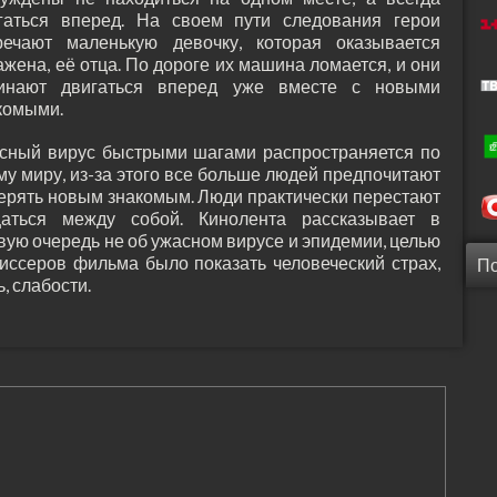
гаться вперед. На своем пути следования герои
речают маленькую девочку, которая оказывается
ажена, её отца. По дороге их машина ломается, и они
инают двигаться вперед уже вместе с новыми
комыми.
сный вирус быстрыми шагами распространяется по
му миру, из-за этого все больше людей предпочитают
ерять новым знакомым. Люди практически перестают
аться между собой. Кинолента рассказывает в
вую очередь не об ужасном вирусе и эпидемии, целью
иссеров фильма было показать человеческий страх,
П
ь, слабости.