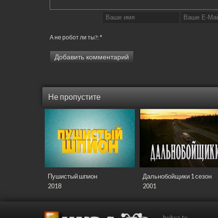
А не робот ли ты?:
*
Добавить комментарий
Не пропустите
Пушистый шпион
Дальнобойщики 1 сезон
2018
2001
bukva.tv