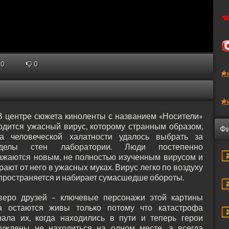
0
0
В центре сюжета киноленты с названием «Носители»
одится ужасный вирус, которому странным образом,
Фи
за человеческой халатности удалось выбрать за
еделы стен лаборатории. Люди постепенно
ажаются новым, не полностью изученным вирусом и
рают от него в ужасных муках. Вирус легко по воздуху
пространяется и набирает сумасшедше обороты.
веро друзей – ключевые персонажи этой картины
а остаются живы только потому что катастрофа
нала их, когда находились в пути и теперь герои
уждены не находиться на одном месте, а всегда