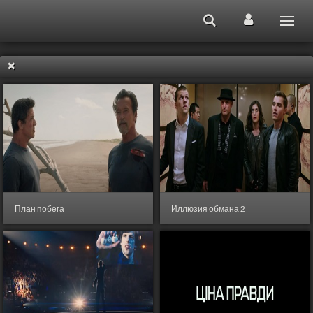
План побега
Иллюзия обмана 2
2013
,
США
- Боевик, Криминал,
2016
,
США
,
Франция
- Боевик,
Фанстастика, Триллер
Детектив, Комедия, Криминал,
Триллер