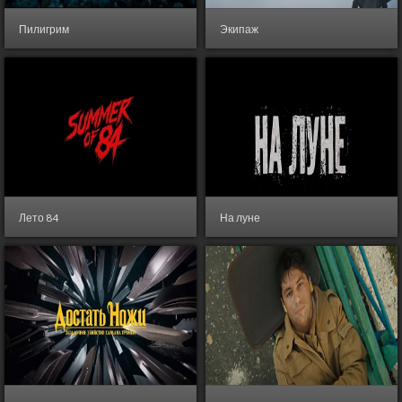
Пилигрим
Экипаж
2019
,
Россия
- Триллер
2016
,
Россия
- Драма,
Приключения, Триллер
Лето 84
На луне
2018
,
Канада
,
США
- Детектив,
2019
,
Россия
- Приключения,
Драма, Ужасы, Триллер
Триллер