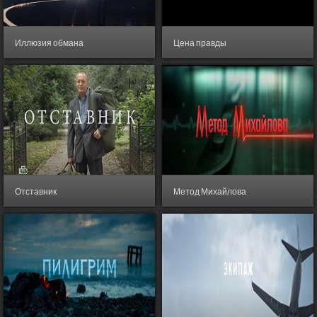
Иллюзия обмана
Цена правды
2013
,
США
,
Франция
- Детектив,
2019
,
Украина
,
Великобритания
,
Криминал, Триллер
Польша
- История, Триллер
Отставник
Метод Михайлова
2009
,
Россия
- Триллер
2021
,
Россия
- Драма, Триллер