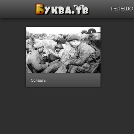
ТЕЛЕШО
Солдаты
1956
,
СССР
- Военный, Драма